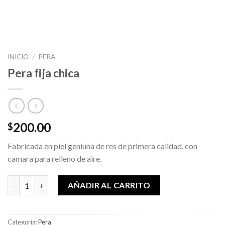
INICIO
/
PERA
Pera fija chica
200.00
$
Fabricada en piel geniuna de res de primera calidad, con
camara para relleno de aire.
Pera fija chica cantidad
AÑADIR AL CARRITO
Categoría:
Pera