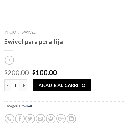
INICIO
/
SWIVEL
Swivel para pera fija
El
El
200.00
100.00
$
$
precio
precio
Swivel para pera fija cantidad
original
actual
AÑADIR AL CARRITO
era:
es:
$200.00.
$100.00.
Categoría:
Swivel